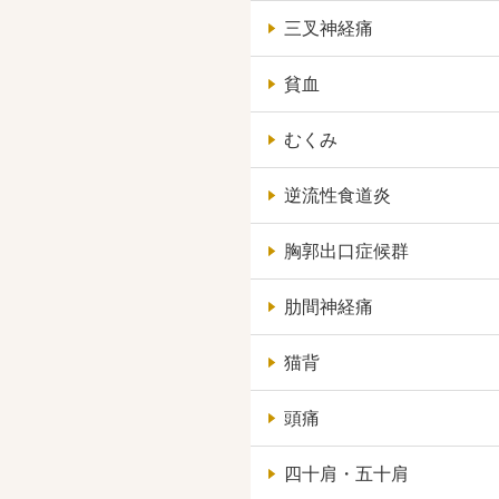
三叉神経痛
貧血
むくみ
逆流性食道炎
胸郭出口症候群
肋間神経痛
猫背
頭痛
四十肩・五十肩