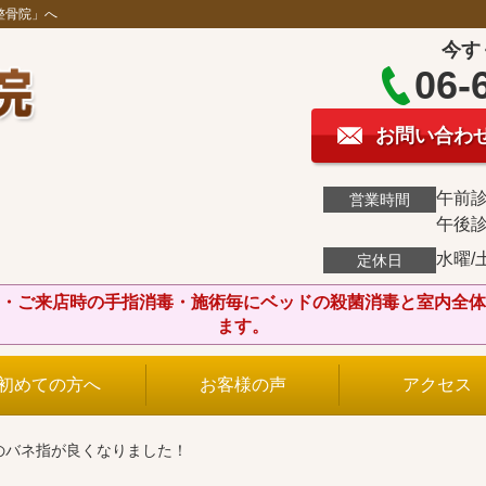
整骨院」へ
今す
06-
お問い合わ
午前診 
営業時間
午後診 
水曜/
定休日
・ご来店時の手指消毒・施術毎にベッドの殺菌消毒と室内全体
ます。
初めての方へ
お客様の声
アクセス
のバネ指が良くなりました！